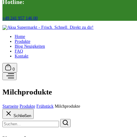
Hotline:
+49 241 957 146 00
Home
Produkte
Blog Neuigkeiten
FAQ
Kontakt
0
Milchprodukte
Startseite
Produkte
Frühstück
Milchprodukte
Schließen